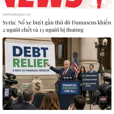
giúp chống lão hóa
06/08/2026 23:16
vietnamplus.vn
Syria: Nổ xe buýt gần thủ đô Damascus khiến
2 người chết và 13 người bị thương
Tiêu chí mới phân loại doanh nghiệp
để thực hiện cơ cấu lại vốn nhà nước
06/08/2026 15:08
Shueisha Đẩy Mạnh Hoạt Động Toàn
Cầu với MANGA MILLION - Nền
Tảng Manga (Truyện Tranh Nhật
Bản) Hỗ Trợ 100 Ngôn Ngữ
06/08/2026 13:42
Israel và Việt Nam hợp tác trong