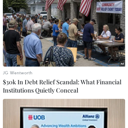
06/08/2026 01:54
Triển lãm Seafood Expo Asia và
Seafood Processing Asia sẽ diễn ra từ
ngày 2 đến 4/9/2026 tại Singapore
06/08/2026 01:02
Thời tiết ngày 6/8: Bão số 3 đã di
JG Wentworth
chuyển ra ngoài Biển Đông
$30k In Debt Relief Scandal: What Financial
05/08/2026 23:15
Institutions Quietly Conceal
Israel và Liban không đạt tiến triển
trong ngày đàm phán đầu tiên
05/08/2026 15:01