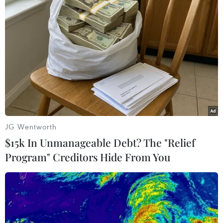
09/08/2026 07:57
Trí tuệ nhân tạo tạo virus mới tiêu
diệt vi khuẩn kháng thuốc
09/08/2026 07:45
Hoàn thiện quy định lưu chiểu, siết
quản lý xuất bản phẩm điện tử
JG Wentworth
09/08/2026 07:24
$15k In Unmanageable Debt? The "Relief
Program" Creditors Hide From You
Chiến dịch siết nhập cư của Mỹ tăng
tốc, ICE bắt giữ 51.000 người
09/08/2026 06:56