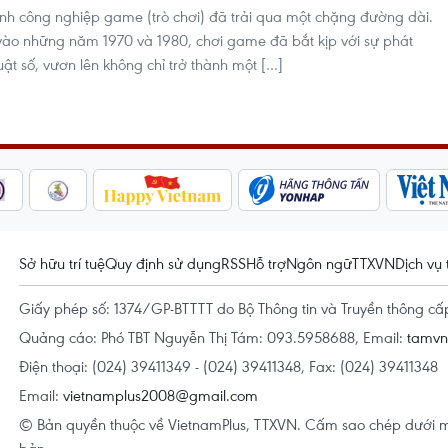
công nghiệp game (trò chơi) đã trải qua một chặng đường dài.
 vào những năm 1970 và 1980, chơi game đã bắt kịp với sự phát
ật số, vươn lên không chỉ trở thành một […]
Sở hữu trí tuệ
Quy định sử dụng
RSS
Hỗ trợ
Ngôn ngữ
TTXVN
Dịch vụ 
Giấy phép số: 1374/GP-BTTTT do Bộ Thông tin và Truyền thông c
Quảng cáo: Phó TBT Nguyễn Thị Tám: 093.5958688, Email:
tamv
Điện thoại: (024) 39411349 - (024) 39411348, Fax: (024) 39411348
Email:
vietnamplus2008@gmail.com
© Bản quyền thuộc về VietnamPlus, TTXVN. Cấm sao chép dưới m