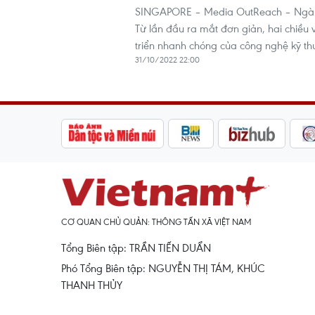
SINGAPORE – Media OutReach – Ngành 
Từ lần đầu ra mắt đơn giản, hai chiều
triển nhanh chóng của công nghệ kỹ thu
31/10/2022 22:00
CƠ QUAN CHỦ QUẢN: THÔNG TẤN XÃ VIỆT NAM
Tổng Biên tập: TRẦN TIẾN DUẨN
Phó Tổng Biên tập: NGUYỄN THỊ TÁM, KHÚC
THANH THỦY