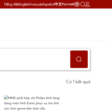
Tiếng Việt
English
Français
Español
中文
Русский
Có
1
kết quả