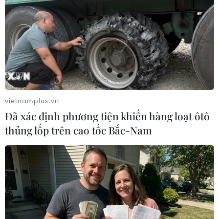
120 đại biểu đến từ 11 quốc gia tham
dự Diễn đàn ASEAN-OSHNET tại Đà
Nẵng
07/07/2026 03:33
Xem thêm
vietnamplus.vn
Đã xác định phương tiện khiến hàng loạt ôtô
thủng lốp trên cao tốc Bắc-Nam
CƠ QUAN CHỦ QUẢN: THÔNG TẤN XÃ VIỆT NAM
Tổng Biên tập: TRẦN TIẾN DUẨN
Phó Tổng Biên tập: NGUYỄN THỊ TÁM, KHÚC THANH
THỦY