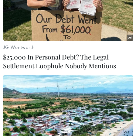
Sở hữu trí tuệ
Quy định sử dụng
RSS
Hỗ trợ
Ngôn ngữ
TTXVN
Dịch vụ tin
Quảng cáo
JG Wentworth
Liên hệ
$25,000 In Personal Debt? The Legal
Settlement Loophole Nobody Mentions
Giấy phép số: 1374/GP-BTTTT do Bộ Thông tin và Truyền thông
cấp ngày 11/9/2008.
Quảng cáo: Phó TBT Nguyễn Thị Tám: 093.5958688, Email:
tamvna@gmail.com
Điện thoại: (024) 39411349 - (024) 39411348, Fax: (024)
39411348
Email:
vietnamplus2008@gmail.com