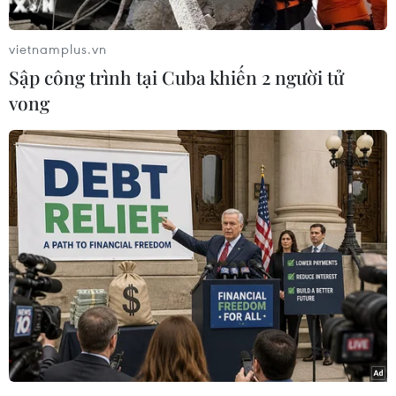
từ thế mạnh sẵn có lên nấc thang giá
trị cao
vietnamplus.vn
07/08/2026 11:51
Sập công trình tại Cuba khiến 2 người tử
vong
Từ ngày 1/10/2026, ông Tsoi Tak Lun,
Leo sẽ làm CEO của 2 công ty Hang
Lung Group và Hang Lung
Properties
07/08/2026 11:02
Hà Tĩnh chấp thuận chủ trương đầu
tư loạt dự án điện gió trên 7.800 tỷ
đồng
07/08/2026 10:33