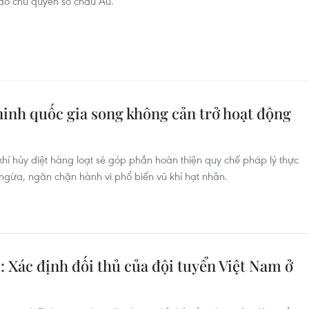
ảo chủ quyền số châu Âu.
inh quốc gia song không cản trở hoạt động
hí hủy diệt hàng loạt sẽ góp phần hoàn thiện quy chế pháp lý thực
ngừa, ngăn chặn hành vi phổ biến vũ khí hạt nhân.
 Xác định đối thủ của đội tuyển Việt Nam ở