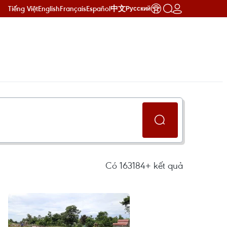
Tiếng Việt
English
Français
Español
中文
Русский
Có
163184+
kết quả