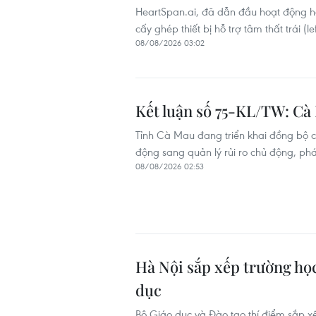
HeartSpan.ai, đã dẫn đầu hoạt động hợ
cấy ghép thiết bị hỗ trợ tâm thất trái (l
08/08/2026 03:02
Kết luận số 75-KL/TW: Cà 
Tỉnh Cà Mau đang triển khai đồng bộ c
động sang quản lý rủi ro chủ động, phát 
08/08/2026 02:53
Hà Nội sắp xếp trường học
dục
Bộ Giáo dục và Đào tạo thí điểm sắp x