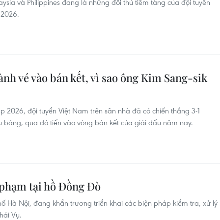
sia và Philippines đang là những đối thủ tiềm tàng của đội tuyển
 2026.
nh vé vào bán kết, vì sao ông Kim Sang-sik
p 2026, đội tuyển Việt Nam trên sân nhà đã có chiến thắng 3-1
 bảng, qua đó tiến vào vòng bán kết của giải đấu năm nay.
i phạm tại hồ Đồng Đò
 Hà Nội, đang khẩn trương triển khai các biện pháp kiểm tra, xử lý
hái Vụ.