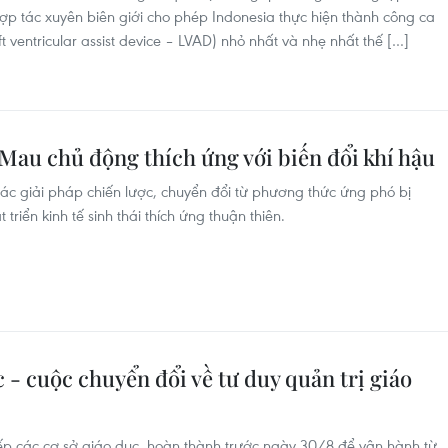
p tác xuyên biên giới cho phép Indonesia thực hiện thành công ca
eft ventricular assist device – LVAD) nhỏ nhất và nhẹ nhất thế […]
Mau chủ động thích ứng với biến đổi khí hậu
ác giải pháp chiến lược, chuyển đổi từ phương thức ứng phó bị
triển kinh tế sinh thái thích ứng thuận thiên.
 - cuộc chuyển đổi về tư duy quản trị giáo
ếp các cơ sở giáo dục, hoàn thành trước ngày 30/8 để vận hành từ