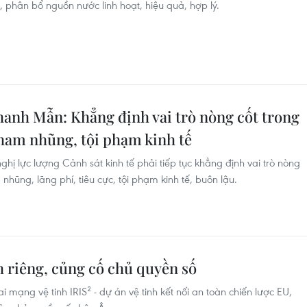
, phân bổ nguồn nước linh hoạt, hiệu quả, hợp lý.
hanh Mẫn: Khẳng định vai trò nòng cốt trong
ham nhũng, tội phạm kinh tế
hị lực lượng Cảnh sát kinh tế phải tiếp tục khẳng định vai trò nòng
hũng, lãng phí, tiêu cực, tội phạm kinh tế, buôn lậu.
h riêng, củng cố chủ quyền số
i mạng vệ tinh IRIS² - dự án vệ tinh kết nối an toàn chiến lược EU,