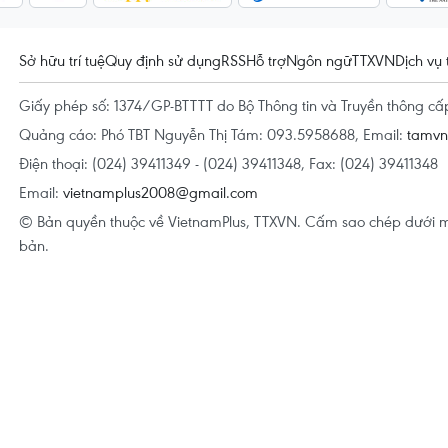
Sở hữu trí tuệ
Quy định sử dụng
RSS
Hỗ trợ
Ngôn ngữ
TTXVN
Dịch vụ 
Giấy phép số: 1374/GP-BTTTT do Bộ Thông tin và Truyền thông c
Quảng cáo: Phó TBT Nguyễn Thị Tám: 093.5958688, Email:
tamv
Điện thoại: (024) 39411349 - (024) 39411348, Fax: (024) 39411348
Email:
vietnamplus2008@gmail.com
© Bản quyền thuộc về VietnamPlus, TTXVN. Cấm sao chép dưới m
bản.