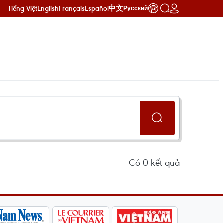
Tiếng Việt
English
Français
Español
中文
Русский
Có
0
kết quả