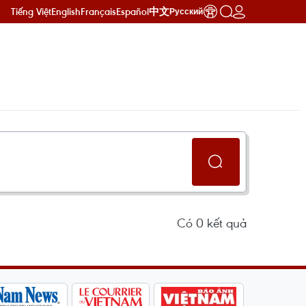
Tiếng Việt
English
Français
Español
中文
Русский
Có
0
kết quả