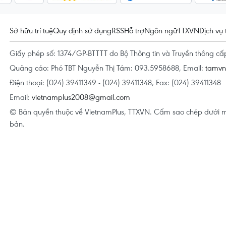
Sở hữu trí tuệ
Quy định sử dụng
RSS
Hỗ trợ
Ngôn ngữ
TTXVN
Dịch vụ 
Giấy phép số: 1374/GP-BTTTT do Bộ Thông tin và Truyền thông c
Quảng cáo: Phó TBT Nguyễn Thị Tám: 093.5958688, Email:
tamv
Điện thoại: (024) 39411349 - (024) 39411348, Fax: (024) 39411348
Email:
vietnamplus2008@gmail.com
© Bản quyền thuộc về VietnamPlus, TTXVN. Cấm sao chép dưới m
bản.