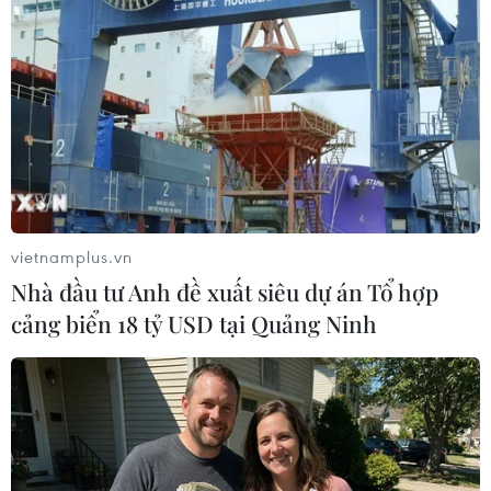
Bước phát triển mới
trong quan hệ giữa Việt Nam và Bờ
Biển Ngà
12/06/2023 15:06
Xem thêm
vietnamplus.vn
Nhà đầu tư Anh đề xuất siêu dự án Tổ hợp
cảng biển 18 tỷ USD tại Quảng Ninh
CƠ QUAN CHỦ QUẢN: THÔNG TẤN XÃ VIỆT NAM
Tổng Biên tập: TRẦN TIẾN DUẨN
Phó Tổng Biên tập: NGUYỄN THỊ TÁM, KHÚC THANH
THỦY