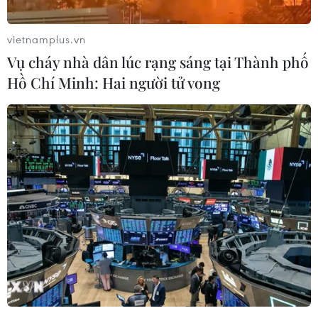
vai trò kênh thông tin đối ngoại quan
trọng
vietnamplus.vn
17/06/2026 09:41
Vụ cháy nhà dân lúc rạng sáng tại Thành phố
Hồ Chí Minh: Hai người tử vong
Thúc đẩy hợp tác thương mại Việt
Nam-Tunisia
13/06/2026 23:22
Đột phá theo Nghị quyết 57: Làm chủ
công nghệ, mở đường cho tăng
trưởng
07/06/2026 09:53
Hỗ trợ, phát triển các doanh nghiệp
công nghệ số vươn ra toàn cầu