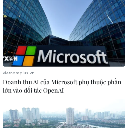
Bộ Giáo dục và Đào tạo tuyển chọn
giáo viên Việt Nam dạy tiếng Việt tại
Lào
01/04/2026 08:36
“Câu chuyện Việt Nam của tôi” thắp
lửa đam mê nơi đất nước Chùa Vàng
vietnamplus.vn
31/03/2026 15:33
Doanh thu AI của Microsoft phụ thuộc phần
lớn vào đối tác OpenAI
Khai mạc giải bóng đá futsal Việt
Nam lần thứ 4 tại Hàn Quốc
29/03/2026 10:56