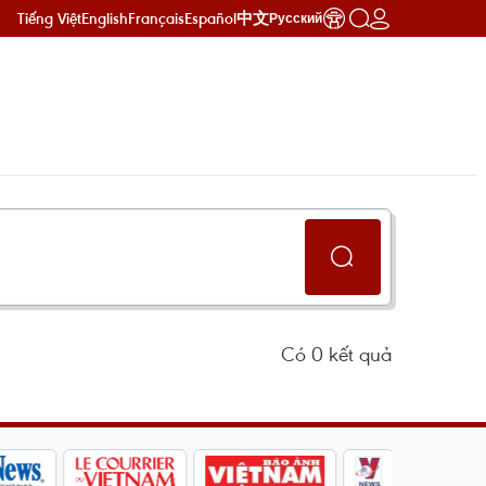
Tiếng Việt
English
Français
Español
中文
Русский
Có
0
kết quả