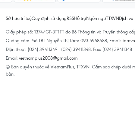
Sở hữu trí tuệ
Quy định sử dụng
RSS
Hỗ trợ
Ngôn ngữ
TTXVN
Dịch vụ 
Giấy phép số: 1374/GP-BTTTT do Bộ Thông tin và Truyền thông c
Quảng cáo: Phó TBT Nguyễn Thị Tám: 093.5958688, Email:
tamv
Điện thoại: (024) 39411349 - (024) 39411348, Fax: (024) 39411348
Email:
vietnamplus2008@gmail.com
© Bản quyền thuộc về VietnamPlus, TTXVN. Cấm sao chép dưới m
bản.