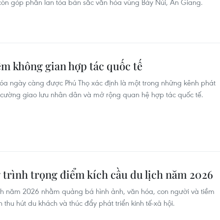
à còn góp phần lan tỏa bản sắc văn hóa vùng Bảy Núi, An Giang.
êm không gian hợp tác quốc tế
a ngày càng được Phú Thọ xác định là một trong những kênh phát
cường giao lưu nhân dân và mở rộng quan hệ hợp tác quốc tế.
trình trọng điểm kích cầu du lịch năm 2026
lịch năm 2026 nhằm quảng bá hình ảnh, văn hóa, con người và tiềm
thu hút du khách và thúc đẩy phát triển kinh tế-xã hội.