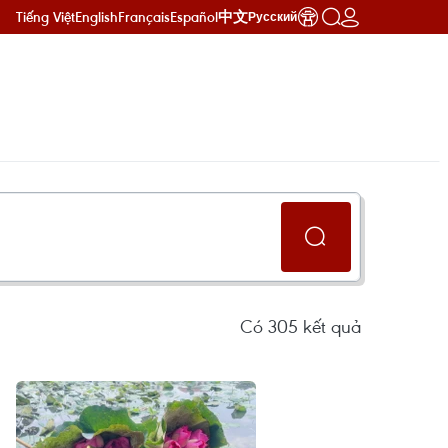
Tiếng Việt
English
Français
Español
中文
Русский
Có
305
kết quả