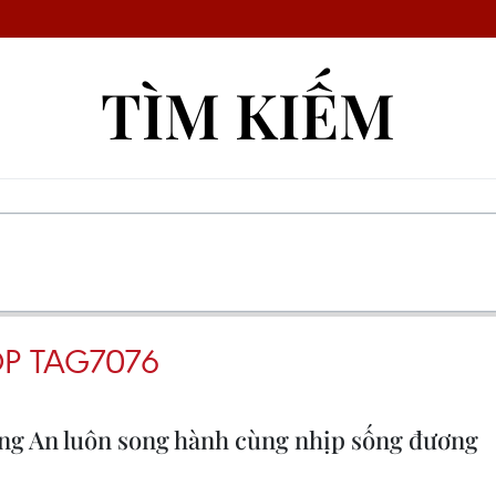
TÌM KIẾM
P TAG7076
ảng An luôn song hành cùng nhịp sống đương