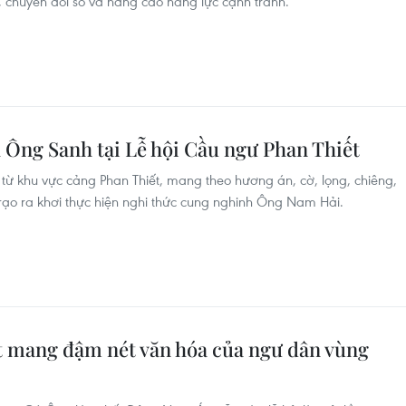
, chuyển đổi số và nâng cao năng lực cạnh tranh.
 Ông Sanh tại Lễ hội Cầu ngư Phan Thiết
 từ khu vực cảng Phan Thiết, mang theo hương án, cờ, lọng, chiêng,
trạo ra khơi thực hiện nghi thức cung nghinh Ông Nam Hải.
t mang đậm nét văn hóa của ngư dân vùng