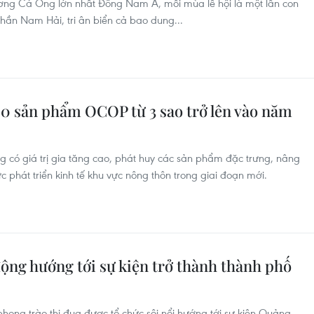
xương Cá Ông lớn nhất Đông Nam Á, mỗi mùa lễ hội là một lần con
 thần Nam Hải, tri ân biển cả bao dung...
00 sản phẩm OCOP từ 3 sao trở lên vào năm
g có giá trị gia tăng cao, phát huy các sản phẩm đặc trưng, nâng
c phát triển kinh tế khu vực nông thôn trong giai đoạn mới.
ộng hướng tới sự kiện trở thành thành phố
hong trào thi đua được tổ chức sôi nổi hướng tới sự kiện Quảng