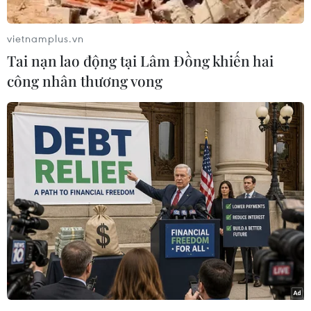
Malaysia được vinh danh tại lễ trao
giải thưởng Golden Bull năm 2026
vietnamplus.vn
04/08/2026 08:42
Tai nạn lao động tại Lâm Đồng khiến hai
công nhân thương vong
Doanh thu Người Nhện tăng nhanh
tại phòng vé Việt
03/08/2026 07:17
Đổi mới công tác ngoại giao văn hóa:
Tạo động lực phát triển địa phương
02/08/2026 12:02
Hiệu ứng từ “The Odyssey” giúp
doanh số sách sử thi và thần thoại