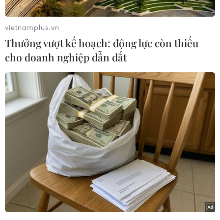
THỦY
vietnamplus.vn
Sở hữu trí tuệ
Quy định sử dụng
Thưởng vượt kế hoạch: động lực còn thiếu
RSS
Hỗ trợ
cho doanh nghiệp dẫn dắt
Ngôn ngữ
TTXVN
Dịch vụ tin
Quảng cáo
Liên hệ
Giấy phép số: 1374/GP-BTTTT do Bộ Thông tin và Truyền thông
cấp ngày 11/9/2008.
Quảng cáo: Phó TBT Nguyễn Thị Tám: 093.5958688, Email:
tamvna@gmail.com
Điện thoại: (024) 39411349 - (024) 39411348, Fax: (024)
39411348