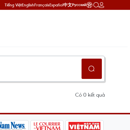
Tiếng Việt
English
Français
Español
中文
Русский
Có
0
kết quả