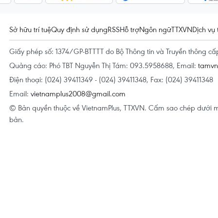
Sở hữu trí tuệ
Quy định sử dụng
RSS
Hỗ trợ
Ngôn ngữ
TTXVN
Dịch vụ 
Giấy phép số: 1374/GP-BTTTT do Bộ Thông tin và Truyền thông c
Quảng cáo: Phó TBT Nguyễn Thị Tám: 093.5958688, Email:
tamv
Điện thoại: (024) 39411349 - (024) 39411348, Fax: (024) 39411348
Email:
vietnamplus2008@gmail.com
© Bản quyền thuộc về VietnamPlus, TTXVN. Cấm sao chép dưới m
bản.