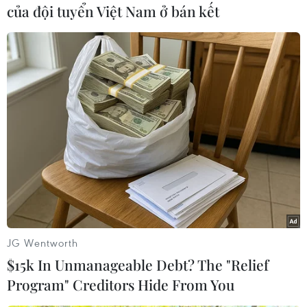
của đội tuyển Việt Nam ở bán kết
Cần Thơ: Chuyển mình mạnh mẽ với
chuỗi sản phẩm xanh, đậm bản sắc
sông nước
08/08/2026 03:54
Nghệ An: OCOP đã có thương hiệu,
vì sao nông sản vẫn lo đầu ra?
08/08/2026 03:28
JG Wentworth
Việt Nam khẳng định vị thế tại triển
$15k In Unmanageable Debt? The "Relief
lãm thương mại quốc tế của Ấn Độ
Program" Creditors Hide From You
07/08/2026 23:08