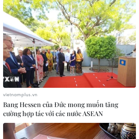
Bổ sung một số chức danh có thẩm
quyền xử phạt vi phạm hành chính
từ ngày 26/9
07/08/2026 23:00
Xây dựng và phát triển Việt Nam trở
thành quốc gia biển mạnh
07/08/2026 22:30
vietnamplus.vn
Bang Hessen của Đức mong muốn tăng
Khai mạc Lễ hội Việt Nam - Hàn
cường hợp tác với các nước ASEAN
Quốc 2026 rực rỡ sắc màu văn hóa
07/08/2026 15:03