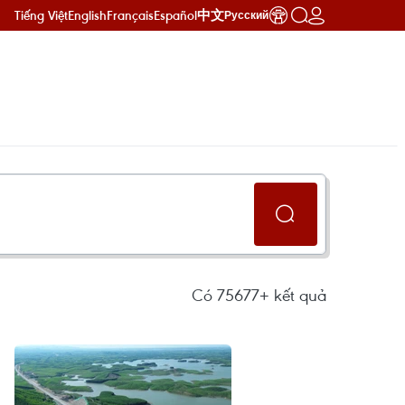
Tiếng Việt
English
Français
Español
中文
Русский
Có
75677+
kết quả