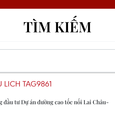
TÌM KIẾM
 LICH TAG9861
g đầu tư Dự án đường cao tốc nối Lai Châu-