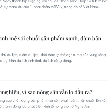
m Ngày thành lập Hiệp hội với chủ đề "Thắp sáng Tháp Qutub Minar
ới sự tham dự của 11 phái đoàn ASEAN, trong đó có Việt Nam.
nh mẽ với chuỗi sản phẩm xanh, đậm bản
hu du lịch, điểm du lịch, khai thác lợi thế đặc trưng của vùng sông
oại hình du lịch sinh thái, du lịch cộng đồng.
g hiệu, vì sao nông sản vẫn lo đầu ra?
nâng cao chất lượng sản phẩm mà còn phải hoàn thiện chuỗi liên kết,
 thành động lực phát triển kinh tế nông thôn ở Nghệ An.