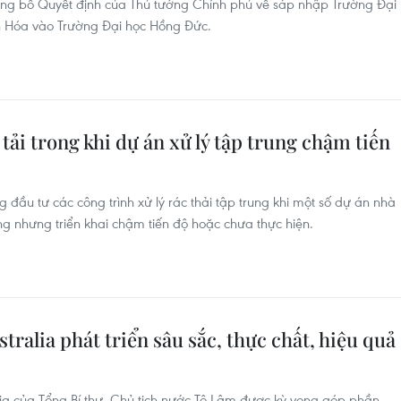
công bố Quyết định của Thủ tướng Chính phủ về sáp nhập Trường Đại
nh Hóa vào Trường Đại học Hồng Đức.
tải trong khi dự án xử lý tập trung chậm tiến
đầu tư các công trình xử lý rác thải tập trung khi một số dự án nhà
ng nhưng triển khai chậm tiến độ hoặc chưa thực hiện.
ralia phát triển sâu sắc, thực chất, hiệu quả
ia của Tổng Bí thư, Chủ tịch nước Tô Lâm được kỳ vọng góp phần