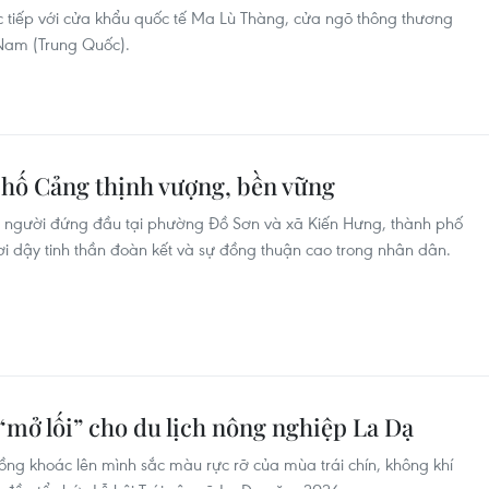
ực tiếp với cửa khẩu quốc tế Ma Lù Thàng, cửa ngõ thông thương
 Nam (Trung Quốc).
phố Cảng thịnh vượng, bền vững
ủa người đứng đầu tại phường Đồ Sơn và xã Kiến Hưng, thành phố
ơi dậy tinh thần đoàn kết và sự đồng thuận cao trong nhân dân.​
“mở lối” cho du lịch nông nghiệp La Dạ
ng khoác lên mình sắc màu rực rỡ của mùa trái chín, không khí