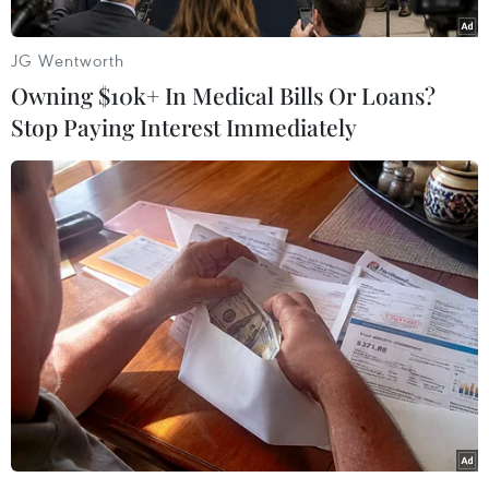
Đại biểu thể hiện tinh thần trách
nhiệm cao
JG Wentworth
07/08/2026 09:04
Owning $10k+ In Medical Bills Or Loans?
Stop Paying Interest Immediately
Chia sẻ dữ liệu hạ tầng viễn thông
phục vụ điều hành, ứng phó thiên tai
07/08/2026 08:45
Nhận định Singapore vs
Indonesia (20h ngày 7/8): Cuộc quyết
đấu giành tấm vé bán kết duy nhất
07/08/2026 08:41
Hành trình nối những cuộc đoàn