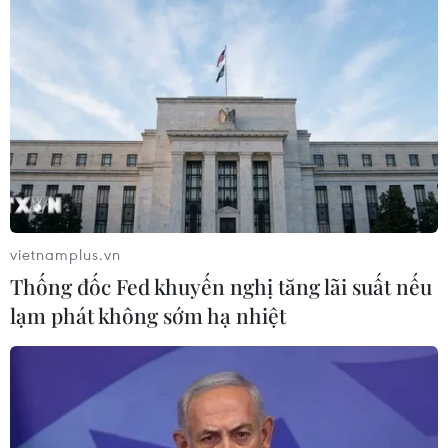
Giá vàng trong nước giảm, SJC giao
dịch xuống ngưỡng 140 triệu đồng
04/08/2026 02:22
Thị trường chứng khoán thế giới:
Nhà đầu tư chấp chới
vietnamplus.vn
03/08/2026 14:35
Thống đốc Fed khuyến nghị tăng lãi suất nếu
lạm phát không sớm hạ nhiệt
Truy xét nhanh vụ thanh thiếu niên
dùng súng giải quyết mâu thuẫn ở
Thành phố Hồ Chí Minh
03/08/2026 12:07