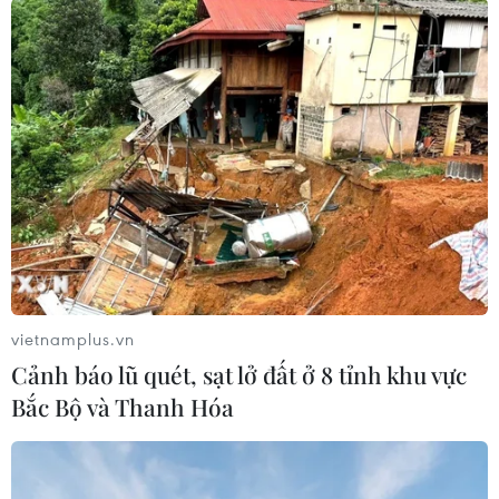
Thái Lan đón gần 19 triệu lượt du
khách quốc tế trong 7 tháng của năm
2026
04/08/2026 04:09
Chuỗi sự kiện "Yên Tử - Sắc Thu
thiền định" trở lại với nhiều trải
nghiệm mới
vietnamplus.vn
04/08/2026 02:51
Cảnh báo lũ quét, sạt lở đất ở 8 tỉnh khu vực
Bắc Bộ và Thanh Hóa
Chính quyền gần dân, tạo nền móng
phát triển
04/08/2026 02:28