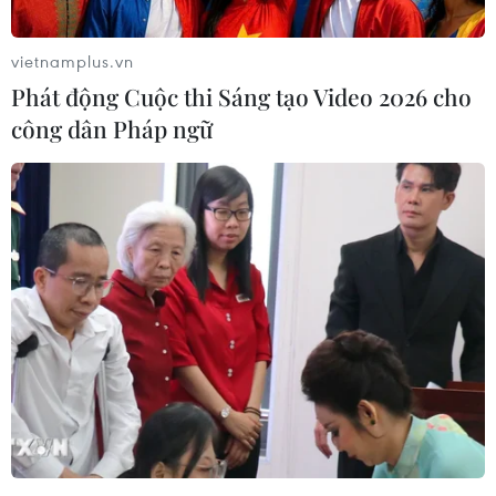
sách giảm thuế tiêu thụ thực phẩm
xuống 1%
vietnamplus.vn
05/08/2026 15:30
Phát động Cuộc thi Sáng tạo Video 2026 cho
công dân Pháp ngữ
Đâm dao ở trung tâm London, một
nữ nghi phạm bị bắt giữ
05/08/2026 15:07
Hỗ trợ hơn 2 tỷ đồng cho các hộ dân
bị ảnh hưởng từ dự án Cảng hàng
không Cà Mau
05/08/2026 14:58
Lần đầu tiên vinh danh doanh