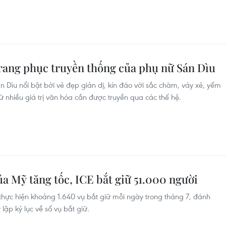
trang phục truyền thống của phụ nữ Sán Dìu
 Dìu nổi bật bởi vẻ đẹp giản dị, kín đáo với sắc chàm, váy xẻ, yếm
ữ nhiều giá trị văn hóa cần được truyền qua các thế hệ.
ủa Mỹ tăng tốc, ICE bắt giữ 51.000 người
thực hiện khoảng 1.640 vụ bắt giữ mỗi ngày trong tháng 7, đánh
 lập kỷ lục về số vụ bắt giữ.