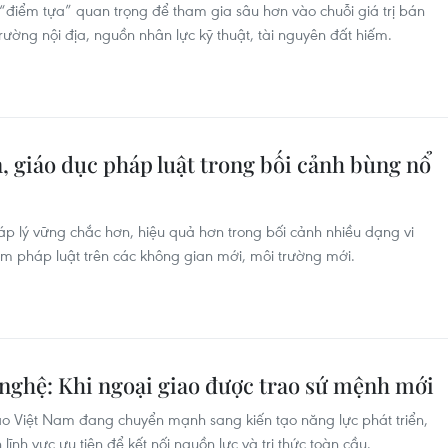
 “điểm tựa” quan trọng để tham gia sâu hơn vào chuỗi giá trị bán
rường nội địa, nguồn nhân lực kỹ thuật, tài nguyên đất hiếm.
, giáo dục pháp luật trong bối cảnh bùng nổ
áp lý vững chắc hơn, hiệu quả hơn trong bối cảnh nhiều dạng vi
ạm pháp luật trên các không gian mới, môi trường mới.
 nghệ: Khi ngoại giao được trao sứ mệnh mới
o Việt Nam đang chuyển mạnh sang kiến tạo năng lực phát triển,
ĩnh vực ưu tiên để kết nối nguồn lực và tri thức toàn cầu.