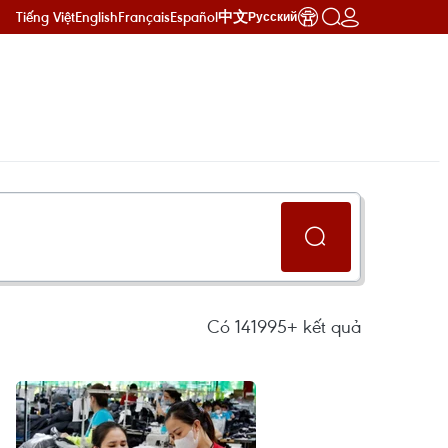
Tiếng Việt
English
Français
Español
中文
Русский
Có
141995+
kết quả