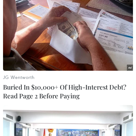
Hà Nội xét xử ổ nhóm 50 đối tượng tổ
chức sử dụng ma túy trong quán
karaoke
05/08/2026 09:38
Phát biểu của Thủ tướng Chính phủ
Lê Minh Hưng tại Hội nghị Ngoại
giao thứ 33
05/08/2026 09:20
JG Wentworth
Buried In $10,000+ Of High-Interest Debt?
Bộ Nông nghiệp và Môi trường đề
Read Page 2 Before Paying
xuất lùi hạn hoàn thiện cơ sở dữ liệu
đất đai
05/08/2026 08:43