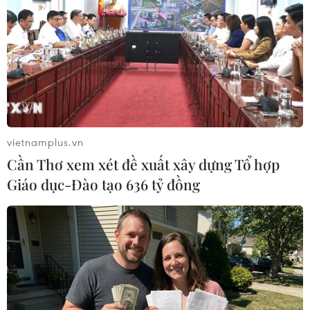
GDP của Ấn Độ có thể vượt mốc
5.000 tỷ USD trong tài khóa 2028-
2029
04/08/2026 23:08
Xem thêm
vietnamplus.vn
Cần Thơ xem xét đề xuất xây dựng Tổ hợp
Giáo dục-Đào tạo 636 tỷ đồng
CƠ QUAN CHỦ QUẢN: THÔNG TẤN XÃ VIỆT NAM
Tổng Biên tập: TRẦN TIẾN DUẨN
Phó Tổng Biên tập: NGUYỄN THỊ TÁM, KHÚC THANH
THỦY