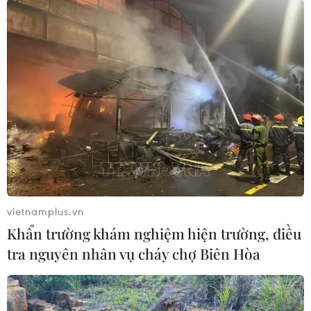
06/08/2026 02:42
Tòa án Mỹ chỉ định hội đồng thẩm
phán xét xử các vụ kiện về thuế quan
Mục 301
06/08/2026 02:23
Bộ GD-ĐT dự kiến điều chỉnh trong
bổ nhiệm chức danh và xếp lương
nhà giáo
vietnamplus.vn
06/08/2026 02:18
Khẩn trường khám nghiệm hiện trường, điều
tra nguyên nhân vụ cháy chợ Biên Hòa
Giá vàng trong nước tiếp tục tăng,
SJC lên ngưỡng 143,3 triệu đồng mỗi
lượng