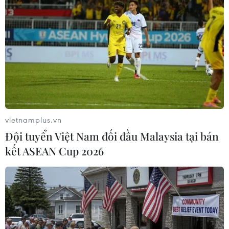
07/08/2026 09:22
Hạn hán nghiêm trọng đe dọa "huyết
mạch" kinh tế châu Âu
07/08/2026 07:58
Xem thêm
vietnamplus.vn
Đội tuyển Việt Nam đối đầu Malaysia tại bán
kết ASEAN Cup 2026
CƠ QUAN CHỦ QUẢN: THÔNG TẤN XÃ VIỆT NAM
Tổng Biên tập: TRẦN TIẾN DUẨN
Phó Tổng Biên tập: NGUYỄN THỊ TÁM, KHÚC THANH