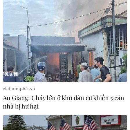
25/06/2026 10:14
Hồ Yên Trung - điểm đến lý tưởng
cho những chuyến dã ngoại cuối
tuần
24/06/2026 00:00
Bất động sản du lịch tìm động lực trở
thành "kênh lưu trú dòng tiền"
23/06/2026 06:22
vietnamplus.vn
An Giang: Cháy lớn ở khu dân cư khiến 5 căn
nhà bị hư hại
Giải Pickleball Báo Thể thao & Văn
hóa 2026: Lan tỏa tinh thần thể thao
và kết nối cộng đồng báo chí - nghệ