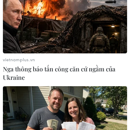
14/06/2026 13:20
Xem thêm
vietnamplus.vn
Nga thông báo tấn công căn cứ ngầm của
CƠ QUAN CHỦ QUẢN: THÔNG TẤN XÃ VIỆT NAM
Ukraine
Tổng Biên tập: TRẦN TIẾN DUẨN
Phó Tổng Biên tập: NGUYỄN THỊ TÁM, KHÚC THANH
THỦY
Sở hữu trí tuệ
Quy định sử dụng
RSS
Hỗ trợ