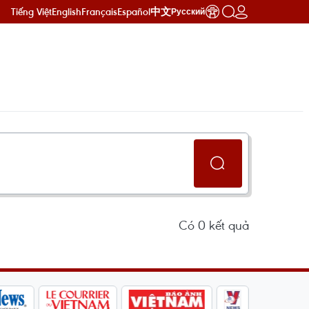
Tiếng Việt
English
Français
Español
中文
Русский
Có
0
kết quả