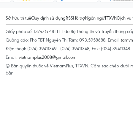
Sở hữu trí tuệ
Quy định sử dụng
RSS
Hỗ trợ
Ngôn ngữ
TTXVN
Dịch vụ 
Giấy phép số: 1374/GP-BTTTT do Bộ Thông tin và Truyền thông c
Quảng cáo: Phó TBT Nguyễn Thị Tám: 093.5958688, Email:
tamv
Điện thoại: (024) 39411349 - (024) 39411348, Fax: (024) 39411348
Email:
vietnamplus2008@gmail.com
© Bản quyền thuộc về VietnamPlus, TTXVN. Cấm sao chép dưới m
bản.