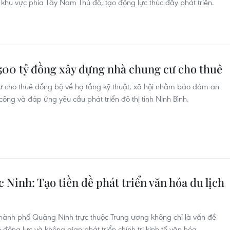
khu vực phía Tây Nam Thủ đô, tạo động lực thúc đẩy phát triển.
500 tỷ đồng xây dựng nhà chung cư cho thuê
ư cho thuê đồng bộ về hạ tầng kỹ thuật, xã hội nhằm bảo đảm an
 công và đáp ứng yêu cầu phát triển đô thị tỉnh Ninh Bình.
Ninh: Tạo tiền đề phát triển văn hóa du lịch
thành phố Quảng Ninh trực thuộc Trung ương không chỉ là vấn đề
ộng lực và không gian phát triển chính trị-kinh tế-văn hóa.