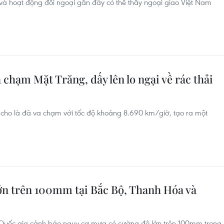
 và hoạt động đối ngoại gần đây có thể thấy ngoại giao Việt Nam
 chạm Mặt Trăng, dấy lên lo ngại về rác thải
cho là đã va chạm với tốc độ khoảng 8.690 km/giờ, tạo ra một
n trên 100mm tại Bắc Bộ, Thanh Hóa và
 Quốc gia cảnh báo nguy cơ mưa có cường độ lớn trên 100mm trong