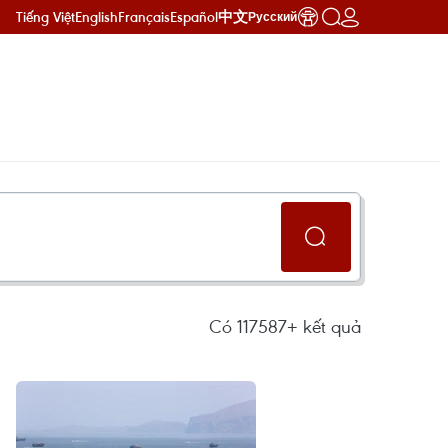
Tiếng Việt
English
Français
Español
中文
Русский
Có
117587+
kết quả