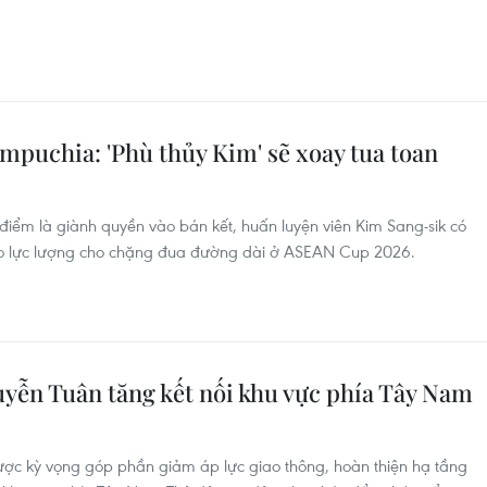
mpuchia: 'Phù thủy Kim' sẽ xoay tua toan
t điểm là giành quyền vào bán kết, huấn luyện viên Kim Sang-sik có
ảo lực lượng cho chặng đua đường dài ở ASEAN Cup 2026.
ễn Tuân tăng kết nối khu vực phía Tây Nam
c kỳ vọng góp phần giảm áp lực giao thông, hoàn thiện hạ tầng