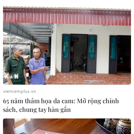
tế
08/08/2026 14:03
Thông cáo báo chí số 6, Kỳ họp
không thường lệ thứ Nhất, Quốc hội
khóa XVI
08/08/2026 13:30
Sông Hồng và khát vọng kiến tạo Hà
Nội trở thành đô thị toàn cầu
vietnamplus.vn
08/08/2026 13:13
65 năm thảm họa da cam: Mở rộng chính
sách, chung tay hàn gắn
Nông sản Việt Nam còn nhiều dư địa
tại thị trường Algeria