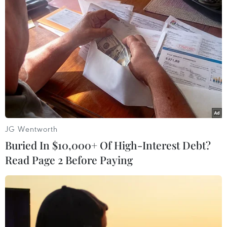
08/08/2026 12:55
Khám phá vẻ đẹp Văn Miếu-Quốc Tử
Giám qua 120 tác phẩm nghệ thuật
đa chất liệu
08/08/2026 11:27
Đội K93 quy tập được 11 bộ hài cốt liệt
JG Wentworth
sỹ trên địa bàn An Giang
Buried In $10,000+ Of High-Interest Debt?
08/08/2026 11:11
Read Page 2 Before Paying
Sửa đổi Luật Dầu khí: Phân cấp,
phân quyền nhưng phải kiểm soát
rủi ro