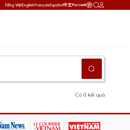
Tiếng Việt
English
Français
Español
中文
Русский
Có
0
kết quả