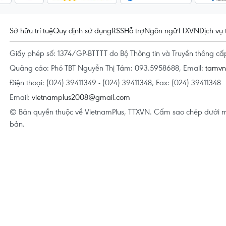
Sở hữu trí tuệ
Quy định sử dụng
RSS
Hỗ trợ
Ngôn ngữ
TTXVN
Dịch vụ 
Giấy phép số: 1374/GP-BTTTT do Bộ Thông tin và Truyền thông c
Quảng cáo: Phó TBT Nguyễn Thị Tám: 093.5958688, Email:
tamv
Điện thoại: (024) 39411349 - (024) 39411348, Fax: (024) 39411348
Email:
vietnamplus2008@gmail.com
© Bản quyền thuộc về VietnamPlus, TTXVN. Cấm sao chép dưới m
bản.