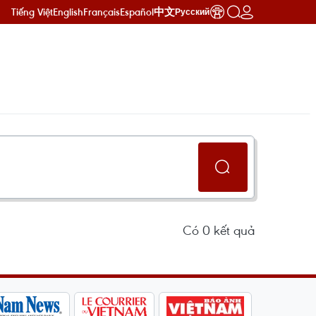
Tiếng Việt
English
Français
Español
中文
Русский
Có
0
kết quả