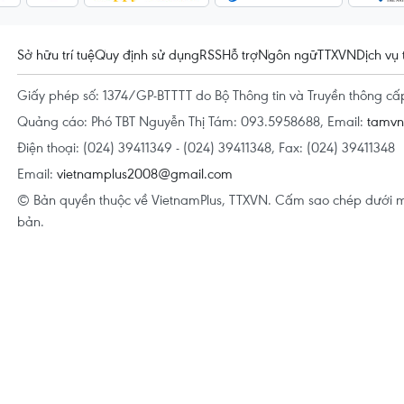
Sở hữu trí tuệ
Quy định sử dụng
RSS
Hỗ trợ
Ngôn ngữ
TTXVN
Dịch vụ 
Giấy phép số: 1374/GP-BTTTT do Bộ Thông tin và Truyền thông c
Quảng cáo: Phó TBT Nguyễn Thị Tám: 093.5958688, Email:
tamv
Điện thoại: (024) 39411349 - (024) 39411348, Fax: (024) 39411348
Email:
vietnamplus2008@gmail.com
© Bản quyền thuộc về VietnamPlus, TTXVN. Cấm sao chép dưới m
bản.