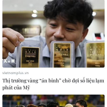
12/05/2026 15:00
Virus Hanta: WHO tiếp tục cảnh giác
ổ dịch trên tàu MV Hondius
12/05/2026 11:12
Virus Hanta: WHO và CDC đánh giá
nguy cơ lây lan ra cộng đồng ở mức
thấp
08/05/2026 13:26
vietnamplus.vn
Thị trường vàng “án binh” chờ đợi số liệu lạm
Tây Ban Nha xúc tiến kế hoạch sơ tán
phát của Mỹ
hành khách trên tàu có ca nhiễm
virus Hanta
07/05/2026 04:29