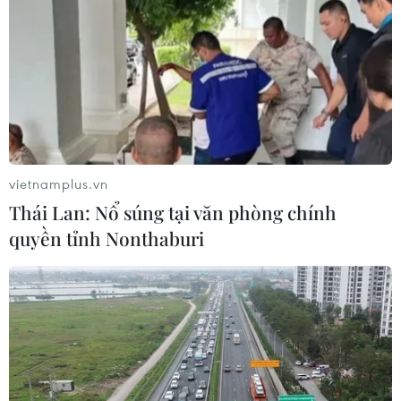
Xem thêm
CƠ QUAN CHỦ QUẢN: THÔNG TẤN XÃ VIỆT NAM
vietnamplus.vn
Tổng Biên tập: TRẦN TIẾN DUẨN
Thái Lan: Nổ súng tại văn phòng chính
Phó Tổng Biên tập: NGUYỄN THỊ TÁM, KHÚC THANH
quyền tỉnh Nonthaburi
THỦY
Sở hữu trí tuệ
Quy định sử dụng
RSS
Hỗ trợ
Ngôn ngữ
TTXVN
Dịch vụ tin
Quảng cáo