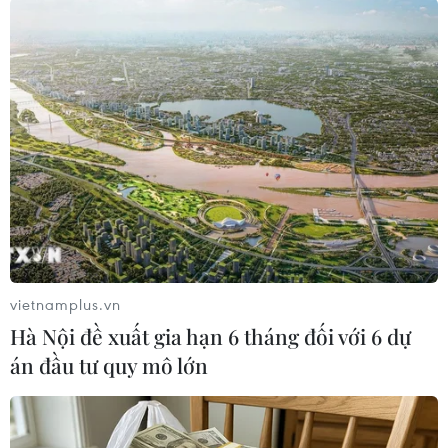
09/08/2026 06:56
Đà Nẵng: Cứu sống 2 trong 4 du
khách mất tích tại Mũi Nghê
09/08/2026 06:55
Bảo đảm an toàn hệ thống ngân
hàng và phát triển kinh tế số
09/08/2026 06:20
vietnamplus.vn
Hà Nội đề xuất gia hạn 6 tháng đối với 6 dự
Phát huy giá trị văn hóa, khơi dậy
án đầu tư quy mô lớn
nguồn lực phát triển từ các địa
phương
09/08/2026 05:48