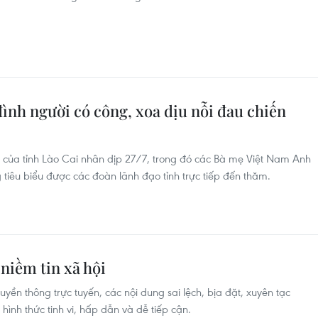
đình người có công, xoa dịu nỗi đau chiến
 của tỉnh Lào Cai nhân dịp 27/7, trong đó các Bà mẹ Việt Nam Anh
tiêu biểu được các đoàn lãnh đạo tỉnh trực tiếp đến thăm.
niềm tin xã hội
yền thông trực tuyến, các nội dung sai lệch, bịa đặt, xuyên tạc
ình thức tinh vi, hấp dẫn và dễ tiếp cận.