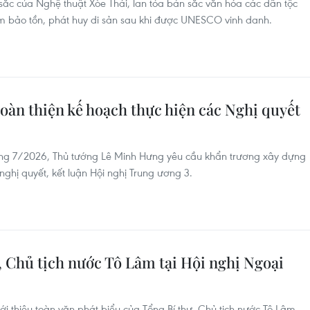
 sắc của Nghệ thuật Xòe Thái, lan tỏa bản sắc văn hóa các dân tộc
ăm bảo tồn, phát huy di sản sau khi được UNESCO vinh danh.
oàn thiện kế hoạch thực hiện các Nghị quyết
áng 7/2026, Thủ tướng Lê Minh Hưng yêu cầu khẩn trương xây dựng
ghị quyết, kết luận Hội nghị Trung ương 3.
, Chủ tịch nước Tô Lâm tại Hội nghị Ngoại
iới thiệu toàn văn phát biểu của Tổng Bí thư, Chủ tịch nước Tô Lâm