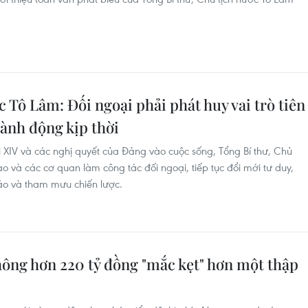
c Tô Lâm: Đối ngoại phải phát huy vai trò tiên
ành động kịp thời
i XIV và các nghị quyết của Đảng vào cuộc sống, Tổng Bí thư, Chủ
o và các cơ quan làm công tác đối ngoại, tiếp tục đổi mới tư duy,
áo và tham mưu chiến lược.
hông hơn 220 tỷ đồng "mắc kẹt" hơn một thập