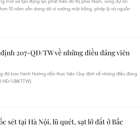
ng mới và tạo động lực phát triển đô thị phía Nam, song dự án
hơn 10 năm vẫn dang dở vì vướng mặt bằng, pháp lý và nguồn
 định 207-QĐ/TW về những điều đảng viên
ng đã ban hành Hướng dẫn thực hiện Quy định về những điều đảng
02-HD/UBKTTW).
sét tại Hà Nội, lũ quét, sạt lở đất ở Bắc