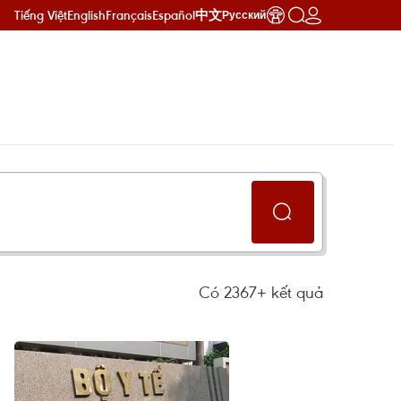
Tiếng Việt
English
Français
Español
中文
Русский
Có
2367+
kết quả