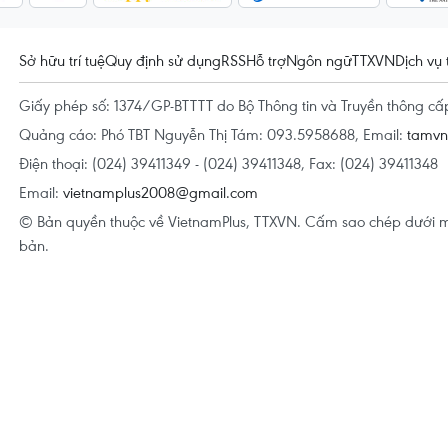
Sở hữu trí tuệ
Quy định sử dụng
RSS
Hỗ trợ
Ngôn ngữ
TTXVN
Dịch vụ 
Giấy phép số: 1374/GP-BTTTT do Bộ Thông tin và Truyền thông c
Quảng cáo: Phó TBT Nguyễn Thị Tám: 093.5958688, Email:
tamv
Điện thoại: (024) 39411349 - (024) 39411348, Fax: (024) 39411348
Email:
vietnamplus2008@gmail.com
© Bản quyền thuộc về VietnamPlus, TTXVN. Cấm sao chép dưới m
bản.