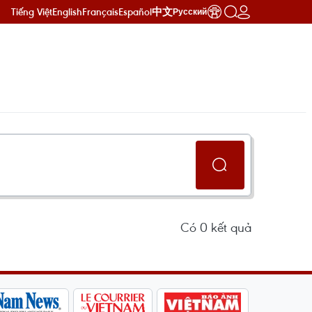
Tiếng Việt
English
Français
Español
中文
Русский
Có
0
kết quả