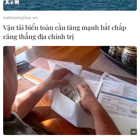
quyền hạn và cơ cấu tổ chức của Bộ Y
tế
vietnamplus.vn
08/08/2026 14:03
Vận tải biển toàn cầu tăng mạnh bất chấp
căng thẳng địa chính trị
Cựu Trưởng ban quản lý chung cư
lừa bán căn hộ tái định cư, chiếm
đoạt hơn 2 tỷ đồng
08/08/2026 13:41
Thông cáo báo chí số 6, Kỳ họp
không thường lệ thứ Nhất, Quốc hội
khóa XVI
08/08/2026 13:30
Kết luận thanh tra về cơ sở nhà, đất