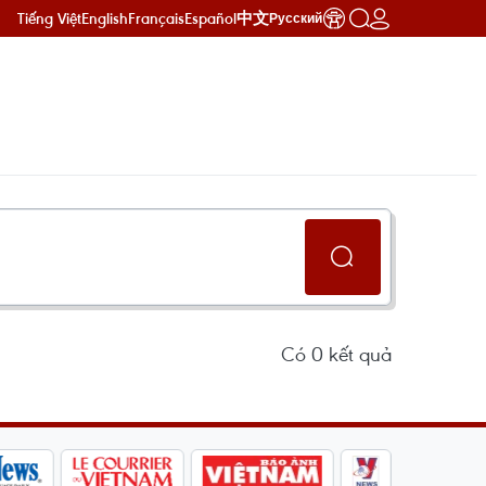
Tiếng Việt
English
Français
Español
中文
Русский
Có
0
kết quả