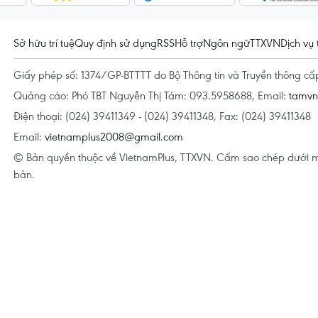
Sở hữu trí tuệ
Quy định sử dụng
RSS
Hỗ trợ
Ngôn ngữ
TTXVN
Dịch vụ 
Giấy phép số: 1374/GP-BTTTT do Bộ Thông tin và Truyền thông c
Quảng cáo: Phó TBT Nguyễn Thị Tám: 093.5958688, Email:
tamv
Điện thoại: (024) 39411349 - (024) 39411348, Fax: (024) 39411348
Email:
vietnamplus2008@gmail.com
© Bản quyền thuộc về VietnamPlus, TTXVN. Cấm sao chép dưới m
bản.