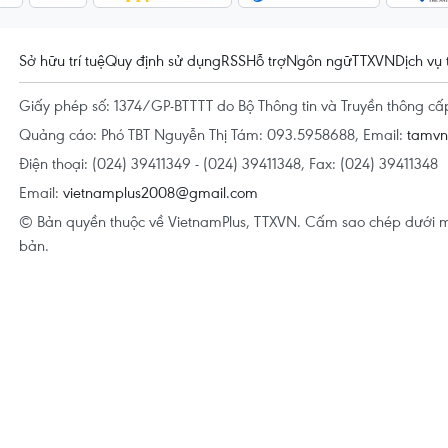
Sở hữu trí tuệ
Quy định sử dụng
RSS
Hỗ trợ
Ngôn ngữ
TTXVN
Dịch vụ 
Giấy phép số: 1374/GP-BTTTT do Bộ Thông tin và Truyền thông c
Quảng cáo: Phó TBT Nguyễn Thị Tám: 093.5958688, Email:
tamv
Điện thoại: (024) 39411349 - (024) 39411348, Fax: (024) 39411348
Email:
vietnamplus2008@gmail.com
© Bản quyền thuộc về VietnamPlus, TTXVN. Cấm sao chép dưới m
bản.