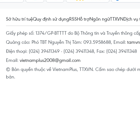
Sở hữu trí tuệ
Quy định sử dụng
RSS
Hỗ trợ
Ngôn ngữ
TTXVN
Dịch vụ 
Giấy phép số: 1374/GP-BTTTT do Bộ Thông tin và Truyền thông c
Quảng cáo: Phó TBT Nguyễn Thị Tám: 093.5958688, Email:
tamv
Điện thoại: (024) 39411349 - (024) 39411348, Fax: (024) 39411348
Email:
vietnamplus2008@gmail.com
© Bản quyền thuộc về VietnamPlus, TTXVN. Cấm sao chép dưới m
bản.