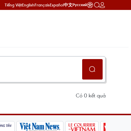
Tiếng Việt
English
Français
Español
中文
Русский
Có
0
kết quả