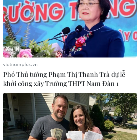
thương khiến 3 nhân viên y tế thiệt
mạng
25/01/2026 02:21
Xem thêm
vietnamplus.vn
Phó Thủ tướng Phạm Thị Thanh Trà dự lễ
khởi công xây Trường THPT Nam Đàn 1
CƠ QUAN CHỦ QUẢN: THÔNG TẤN XÃ VIỆT NAM
Tổng Biên tập: TRẦN TIẾN DUẨN
Phó Tổng Biên tập: NGUYỄN THỊ TÁM, KHÚC THANH
THỦY
Sở hữu trí tuệ
Quy định sử dụng