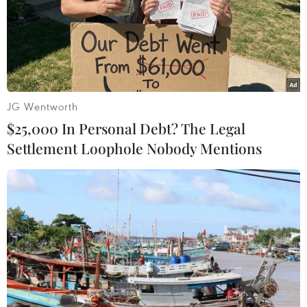
RSS
Hỗ trợ
Ngôn ngữ
TTXVN
Dịch vụ tin
Quảng cáo
Liên hệ
JG Wentworth
$25,000 In Personal Debt? The Legal
Settlement Loophole Nobody Mentions
Giấy phép số: 1374/GP-BTTTT do Bộ Thông tin và Truyền thông
cấp ngày 11/9/2008.
Quảng cáo: Phó TBT Nguyễn Thị Tám: 093.5958688, Email:
tamvna@gmail.com
Điện thoại: (024) 39411349 - (024) 39411348, Fax: (024)
39411348
Email:
vietnamplus2008@gmail.com
© Bản quyền thuộc về VietnamPlus, TTXVN. Cấm sao chép dưới
mọi hình thức nếu không có sự chấp thuận bằng văn bản.