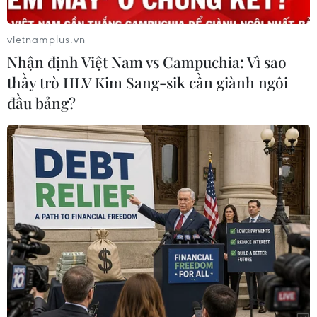
trữ sinh quyển Núi Chúa theo hướng
bền vững
vietnamplus.vn
08/07/2026 00:23
Nhận định Việt Nam vs Campuchia: Vì sao
thầy trò HLV Kim Sang-sik cần giành ngôi
Sản phẩm Việt tìm chỗ đứng tại thị
đầu bảng?
trường nội thất Anh
07/07/2026 04:12
Chuyến thăm Ấn Độ của Thủ tướng
Nhật Bản Sanae Takaichi: Cái bắt tay
chiến lược
01/07/2026 00:17
V3D Asia, Nuvah hợp tác với Học viện
SIRIM để thúc đẩy xây dựng bằng