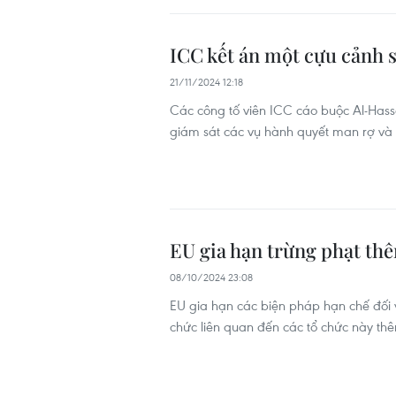
ICC kết án một cựu cảnh s
21/11/2024 12:18
Các công tố viên ICC cáo buộc Al-Hassan
giám sát các vụ hành quyết man rợ và t
EU gia hạn trừng phạt th
08/10/2024 23:08
EU gia hạn các biện pháp hạn chế đối
chức liên quan đến các tổ chức này th