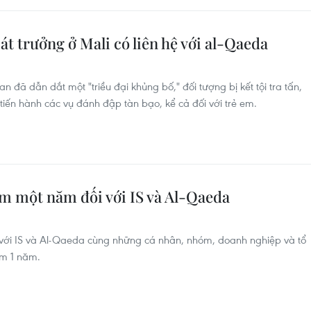
át trưởng ở Mali có liên hệ với al-Qaeda
 đã dẫn dắt một "triều đại khủng bố," đối tượng bị kết tội tra tấn,
iến hành các vụ đánh đập tàn bạo, kể cả đối với trẻ em.
êm một năm đối với IS và Al-Qaeda
 với IS và Al-Qaeda cùng những cá nhân, nhóm, doanh nghiệp và tổ
êm 1 năm.