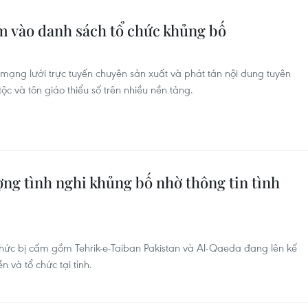
 vào danh sách tổ chức khủng bố
mạng lưới trực tuyến chuyên sản xuất và phát tán nội dung tuyên
ộc và tôn giáo thiểu số trên nhiều nền tảng.
ượng tình nghi khủng bố nhờ thông tin tình
 chức bị cấm gồm Tehrik-e-Taiban Pakistan và Al-Qaeda đang lên kế
 và tổ chức tại tỉnh.