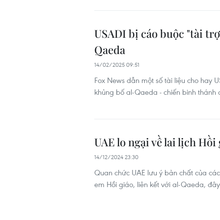
USADI bị cáo buộc "tài trợ
Qaeda
14/02/2025 09:51
Fox News dẫn một số tài liệu cho hay 
khủng bố al-Qaeda - chiến binh thánh c
UAE lo ngại về lai lịch Hồ
14/12/2024 23:30
Quan chức UAE lưu ý bản chất của các 
em Hồi giáo, liên kết với al-Qaeda, đâ