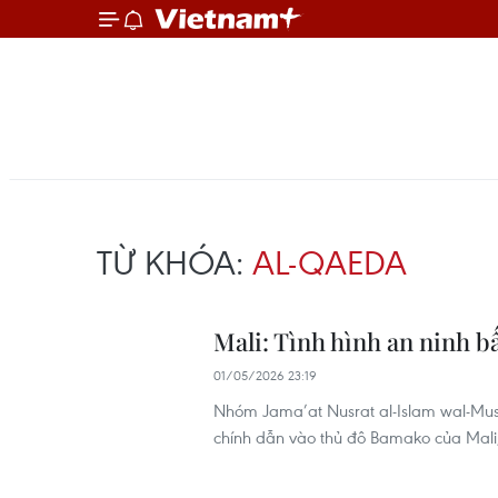
TỪ KHÓA:
AL-QAEDA
Mali: Tình hình an ninh b
01/05/2026 23:19
Nhóm Jama’at Nusrat al-Islam wal-Musl
chính dẫn vào thủ đô Bamako của Mali,