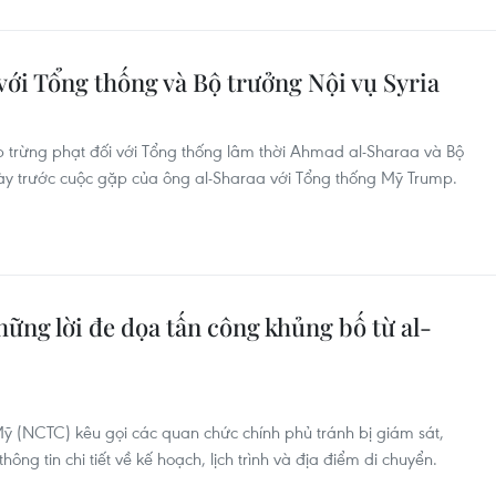
với Tổng thống và Bộ trưởng Nội vụ Syria
 trừng phạt đối với Tổng thống lâm thời Ahmad al-Sharaa và Bộ
gày trước cuộc gặp của ông al-Sharaa với Tổng thống Mỹ Trump.
ững lời đe dọa tấn công khủng bố từ al-
 (NCTC) kêu gọi các quan chức chính phủ tránh bị giám sát,
ông tin chi tiết về kế hoạch, lịch trình và địa điểm di chuyển.