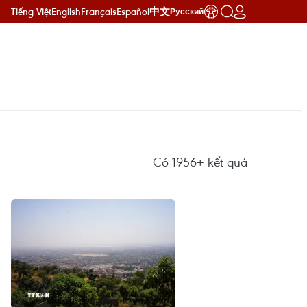
Tiếng Việt
English
Français
Español
中文
Русский
Có
1956+
kết quả