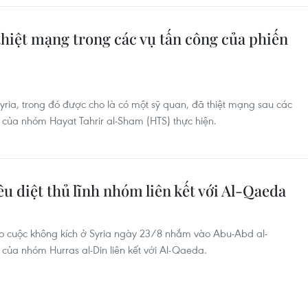
 thiệt mạng trong các vụ tấn công của phiến
Syria, trong đó được cho là có một sỹ quan, đã thiệt mạng sau các
g của nhóm Hayat Tahrir al-Sham (HTS) thực hiện.
u diệt thủ lĩnh nhóm liên kết với Al-Qaeda
o cuộc không kích ở Syria ngày 23/8 nhắm vào Abu-Abd al-
của nhóm Hurras al-Din liên kết với Al-Qaeda.