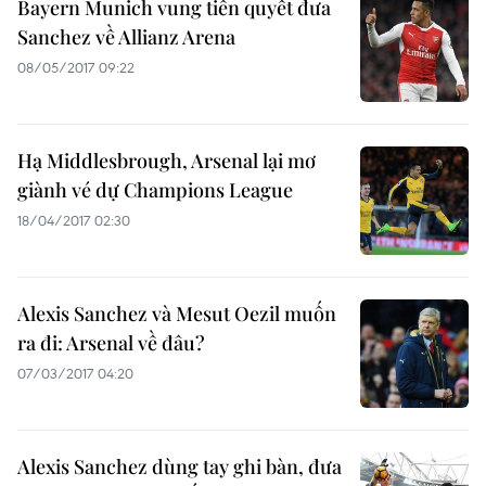
Bayern Munich vung tiền quyết đưa
Sanchez về Allianz Arena
08/05/2017 09:22
Hạ Middlesbrough, Arsenal lại mơ
giành vé dự Champions League
18/04/2017 02:30
Alexis Sanchez và Mesut Oezil muốn
ra đi: Arsenal về đâu?
07/03/2017 04:20
Alexis Sanchez dùng tay ghi bàn, đưa