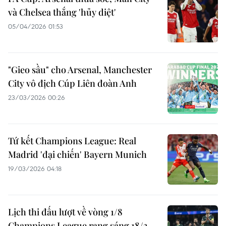
và Chelsea thắng 'hủy diệt'
05/04/2026 01:53
"Gieo sầu" cho Arsenal, Manchester
City vô địch Cúp Liên đoàn Anh
23/03/2026 00:26
Tứ kết Champions League: Real
Madrid 'đại chiến' Bayern Munich
19/03/2026 04:18
Lịch thi đấu lượt về vòng 1/8
Champions League rạng sáng 18/3