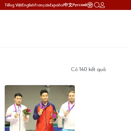
Tiếng Việt
English
Français
Español
中文
Русский
Có
140
kết quả