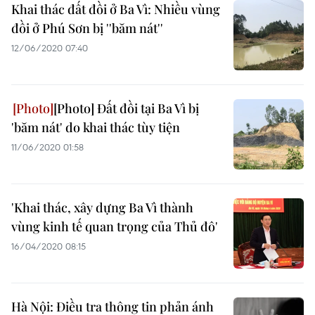
Khai thác đất đồi ở Ba Vì: Nhiều vùng
đồi ở Phú Sơn bị ''băm nát''
12/06/2020 07:40
[Photo] Đất đồi tại Ba Vì bị
'băm nát' do khai thác tùy tiện
11/06/2020 01:58
'Khai thác, xây dựng Ba Vì thành
vùng kinh tế quan trọng của Thủ đô'
16/04/2020 08:15
Hà Nội: Điều tra thông tin phản ánh