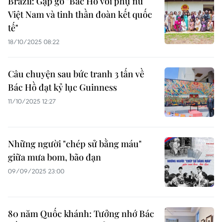
Brazil: Gặp gỡ "Bác Hồ với phụ nữ
Việt Nam và tinh thần đoàn kết quốc
tế"
18/10/2025 08:22
Câu chuyện sau bức tranh 3 tấn về
Bác Hồ đạt kỷ lục Guinness
11/10/2025 12:27
Những người "chép sử bằng máu"
giữa mưa bom, bão đạn
09/09/2025 23:00
80 năm Quốc khánh: Tưởng nhớ Bác