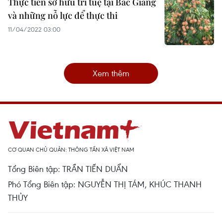
Thực tiễn sở hữu trí tuệ tại Bắc Giang
và những nỗ lực để thực thi
11/04/2022 03:00
Xem thêm
CƠ QUAN CHỦ QUẢN: THÔNG TẤN XÃ VIỆT NAM
Tổng Biên tập: TRẦN TIẾN DUẨN
Phó Tổng Biên tập: NGUYỄN THỊ TÁM, KHÚC THANH
THỦY