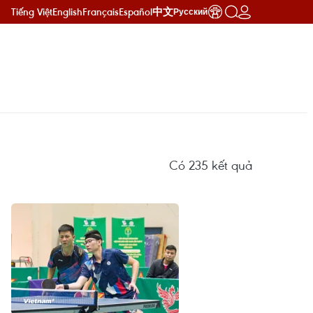
Tiếng Việt
English
Français
Español
中文
Русский
Có
235
kết quả