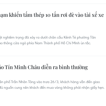
m khiến tấm thép 10 tấn rơi đè vào tài xế xe
iệt nghiêm trọng đã xảy ra dưới chân cầu Kênh Tẻ phường Tân
giao thông cửa ngõ phía Nam Thành phố Hồ Chí Minh ùn tắc.
Bảo Tín Minh Châu diễn ra bình thường
rên phố Trần Nhân Tông vào trưa 26/3, khách hàng vẫn đến giao
 đủ nguồn cung nên khách đến mua vàng không phải nhận giấy hẹn.