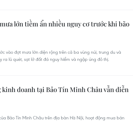
mưa lớn tiềm ẩn nhiều nguy cơ trước khi bão
ớc vào đợt mưa lớn diện rộng trên cả ba vùng núi, trung du và
 ra lũ quét, sạt lở đất đá nguy hiểm và ngập úng đô thị.
 kinh doanh tại Bảo Tín Minh Châu vẫn diễn
 của Bảo Tín Minh Châu trên địa bàn Hà Nội, hoạt động mua bán