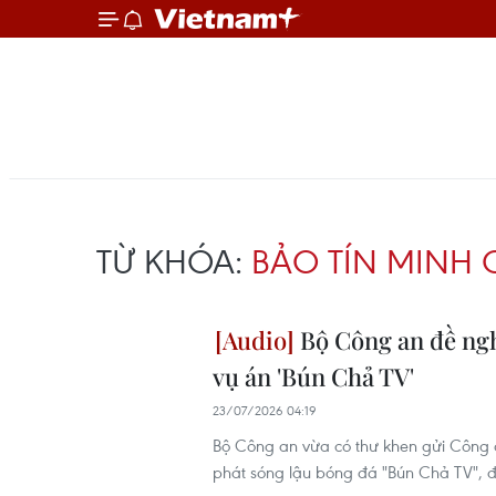
TỪ KHÓA:
BẢO TÍN MINH 
Bộ Công an đề ngh
vụ án 'Bún Chả TV'
23/07/2026 04:19
Bộ Công an vừa có thư khen gửi Công an
phát sóng lậu bóng đá "Bún Chả TV", đ