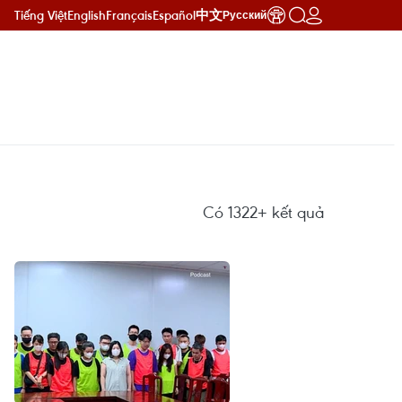
Tiếng Việt
English
Français
Español
中文
Русский
Có
1322+
kết quả