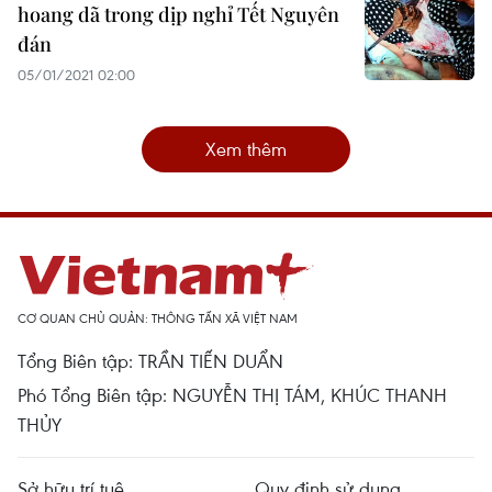
hoang dã trong dịp nghỉ Tết Nguyên
đán
05/01/2021 02:00
Xem thêm
CƠ QUAN CHỦ QUẢN: THÔNG TẤN XÃ VIỆT NAM
Tổng Biên tập: TRẦN TIẾN DUẨN
Phó Tổng Biên tập: NGUYỄN THỊ TÁM, KHÚC THANH
THỦY
Sở hữu trí tuệ
Quy định sử dụng