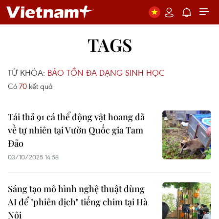
TAGS
TỪ KHÓA:
BẢO TỒN ĐA DẠNG SINH HỌC
Có
70
kết quả
Tái thả 91 cá thể động vật hoang dã
về tự nhiên tại Vườn Quốc gia Tam
Đảo
03/10/2025 14:58
Sáng tạo mô hình nghệ thuật dùng
AI để "phiên dịch" tiếng chim tại Hà
Nội