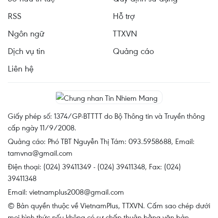
RSS
Hỗ trợ
Ngôn ngữ
TTXVN
Dịch vụ tin
Quảng cáo
Liên hệ
Giấy phép số: 1374/GP-BTTTT do Bộ Thông tin và Truyền thông
cấp ngày 11/9/2008.
Quảng cáo: Phó TBT Nguyễn Thị Tám: 093.5958688, Email:
tamvna@gmail.com
Điện thoại: (024) 39411349 - (024) 39411348, Fax: (024)
39411348
Email:
vietnamplus2008@gmail.com
© Bản quyền thuộc về VietnamPlus, TTXVN. Cấm sao chép dưới
mọi hình thức nếu không có sự chấp thuận bằng văn bản.