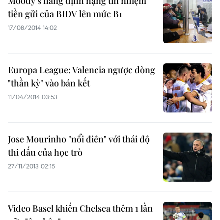
Moody’s nâng định hạng tín nhiệm
tiền gửi của BIDV lên mức B1
17/08/2014 14:02
Europa League: Valencia ngược dòng
"thần kỳ" vào bán kết
11/04/2014 03:53
Jose Mourinho "nổi điên" với thái độ
thi đấu của học trò
27/11/2013 02:15
Video Basel khiến Chelsea thêm 1 lần